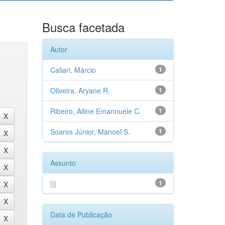
Busca facetada
Autor
Caliari, Márcio
1
Oliveira, Aryane R.
1
Ribeiro, Alline Emannuele C.
1
Soares Júnior, Manoel S.
1
Assunto
|||
1
Data de Publicação