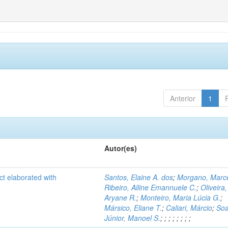
Anterior
1
Autor(es)
ct elaborated with
Santos, Elaine A. dos
;
Morgano, Marce
Ribeiro, Alline Emannuele C.
;
Oliveira,
Aryane R.
;
Monteiro, Maria Lúcia G.
;
Mársico, Eliane T.
;
Caliari, Márcio
;
Soa
Júnior, Manoel S.
;
;
;
;
;
;
;
;