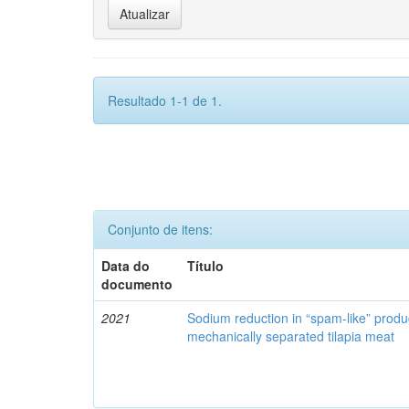
Resultado 1-1 de 1.
Conjunto de itens:
Data do
Título
documento
2021
Sodium reduction in “spam-like” produ
mechanically separated tilapia meat