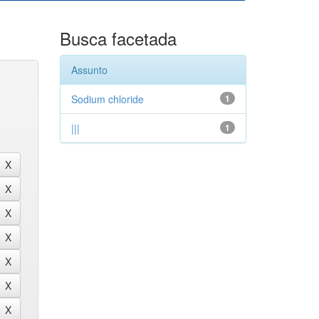
Busca facetada
Assunto
Sodium chloride
1
|||
1