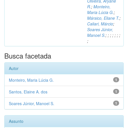
Oliveira, Aryane
R.
;
Monteiro,
Maria Lúcia G.
;
Mársico, Eliane T.
;
Caliari, Márcio
;
Soares Júnior,
Manoel S.
;
;
;
;
;
;
;
;
Busca facetada
Autor
Monteiro, Maria Lúcia G.
1
Santos, Elaine A. dos
1
Soares Júnior, Manoel S.
1
Assunto