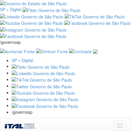
SP + Digital
/governosp
SP + Digital
/governosp
Skip
navigation