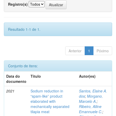
Registro(s)
Resultado 1-1 de 1.
Anterior
1
Póximo
Conjunto de itens:
Data do
Título
Autor(es)
documento
2021
Sodium reduction in
Santos, Elaine A.
“spam-like” product
dos
;
Morgano,
elaborated with
Marcelo A.
;
mechanically separated
Ribeiro, Alline
tilapia meat
Emannuele C.
;