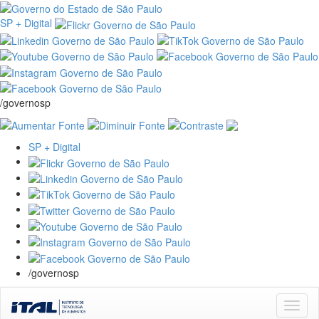
SP + Digital
/governosp
SP + Digital
/governosp
Skip
navigation