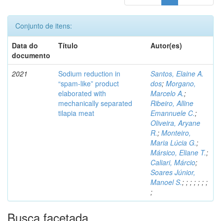
Conjunto de itens:
Data do
Título
Autor(es)
documento
2021
Sodium reduction in
Santos, Elaine A.
“spam-like” product
dos
;
Morgano,
elaborated with
Marcelo A.
;
mechanically separated
Ribeiro, Alline
tilapia meat
Emannuele C.
;
Oliveira, Aryane
R.
;
Monteiro,
Maria Lúcia G.
;
Mársico, Eliane T.
;
Caliari, Márcio
;
Soares Júnior,
Manoel S.
;
;
;
;
;
;
;
;
Busca facetada