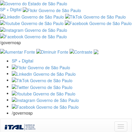
SP + Digital
/governosp
SP + Digital
/governosp
Skip
navigation