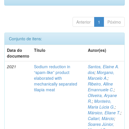
Anterior
1
Póximo
Conjunto de itens:
Data do
Título
Autor(es)
documento
2021
Sodium reduction in
Santos, Elaine A.
“spam-like” product
dos
;
Morgano,
elaborated with
Marcelo A.
;
mechanically separated
Ribeiro, Alline
tilapia meat
Emannuele C.
;
Oliveira, Aryane
R.
;
Monteiro,
Maria Lúcia G.
;
Mársico, Eliane T.
;
Caliari, Márcio
;
Soares Júnior,