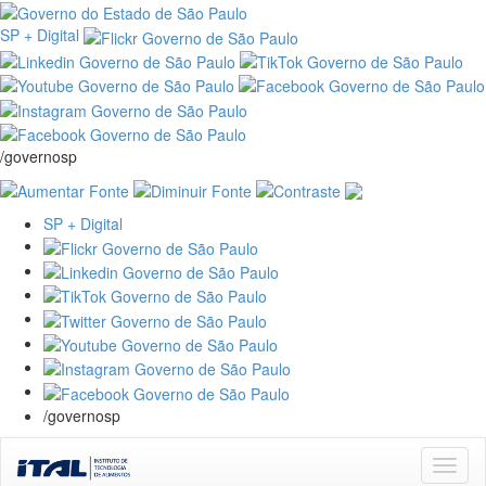
SP + Digital
/governosp
SP + Digital
/governosp
Skip
navigation