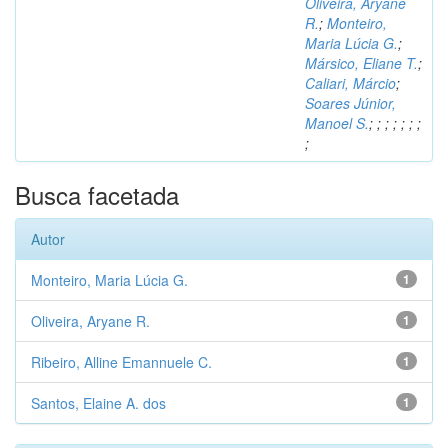
Oliveira, Aryane
R.
;
Monteiro,
Maria Lúcia G.
;
Mársico, Eliane T.
;
Caliari, Márcio
;
Soares Júnior,
Manoel S.
;
;
;
;
;
;
;
;
Busca facetada
Autor
Monteiro, Maria Lúcia G.
1
Oliveira, Aryane R.
1
Ribeiro, Alline Emannuele C.
1
Santos, Elaine A. dos
1