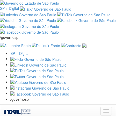
SP + Digital
/governosp
SP + Digital
/governosp
Skip
navigation