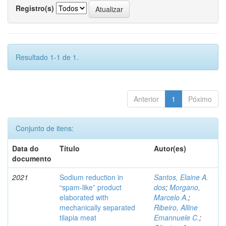
Registro(s)
Resultado 1-1 de 1.
Anterior
1
Póximo
Conjunto de itens:
Data do
Título
Autor(es)
documento
2021
Sodium reduction in
Santos, Elaine A.
“spam-like” product
dos
;
Morgano,
elaborated with
Marcelo A.
;
mechanically separated
Ribeiro, Alline
tilapia meat
Emannuele C.
;