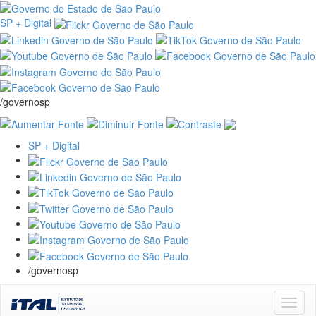
SP + Digital
/governosp
SP + Digital
/governosp
Skip
navigation