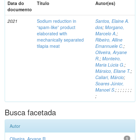
Data do
Título
Autor(es)
documento
2021
Sodium reduction in
Santos, Elaine A.
“spam-like” product
dos
;
Morgano,
elaborated with
Marcelo A.
;
mechanically separated
Ribeiro, Alline
tilapia meat
Emannuele C.
;
Oliveira, Aryane
R.
;
Monteiro,
Maria Lúcia G.
;
Mársico, Eliane T.
;
Caliari, Márcio
;
Soares Júnior,
Manoel S.
;
;
;
;
;
;
;
;
Busca facetada
Autor
Oliveira, Aryane R.
1