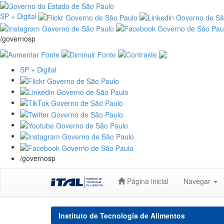
SP + Digital
/governosp
SP + Digital
/governosp
Skip
Página inicial
Navegar
navigation
Instituto de Tecnologia de Alimentos