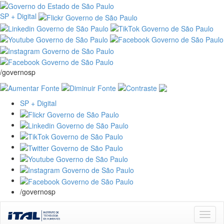
SP + Digital
/governosp
SP + Digital
/governosp
Skip
navigation