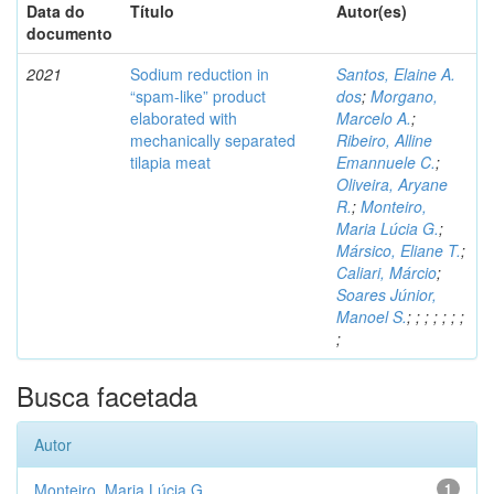
Data do
Título
Autor(es)
documento
2021
Sodium reduction in
Santos, Elaine A.
“spam-like” product
dos
;
Morgano,
elaborated with
Marcelo A.
;
mechanically separated
Ribeiro, Alline
tilapia meat
Emannuele C.
;
Oliveira, Aryane
R.
;
Monteiro,
Maria Lúcia G.
;
Mársico, Eliane T.
;
Caliari, Márcio
;
Soares Júnior,
Manoel S.
;
;
;
;
;
;
;
;
Busca facetada
Autor
Monteiro, Maria Lúcia G.
1