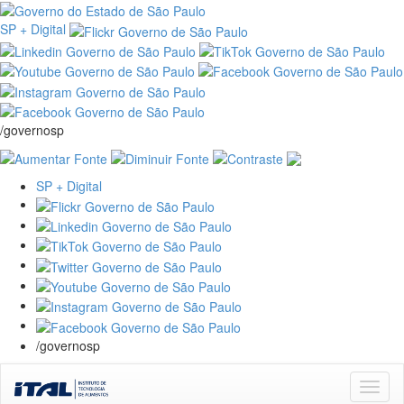
SP + Digital
/governosp
SP + Digital
/governosp
Skip
navigation