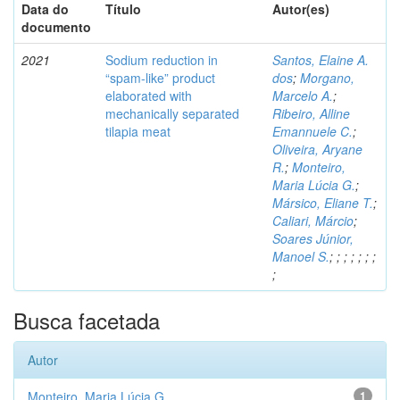
Data do
Título
Autor(es)
documento
2021
Sodium reduction in
Santos, Elaine A.
“spam-like” product
dos
;
Morgano,
elaborated with
Marcelo A.
;
mechanically separated
Ribeiro, Alline
tilapia meat
Emannuele C.
;
Oliveira, Aryane
R.
;
Monteiro,
Maria Lúcia G.
;
Mársico, Eliane T.
;
Caliari, Márcio
;
Soares Júnior,
Manoel S.
;
;
;
;
;
;
;
;
Busca facetada
Autor
Monteiro, Maria Lúcia G.
1