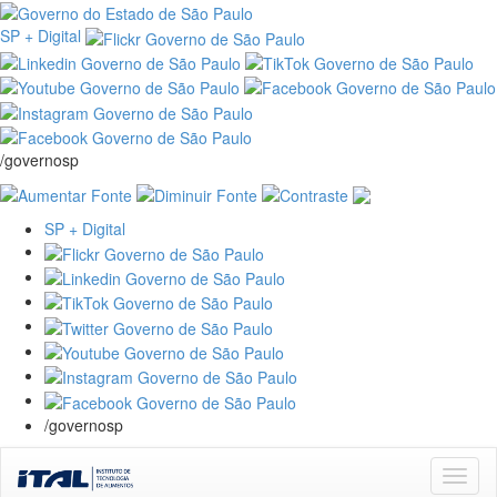
SP + Digital
/governosp
SP + Digital
/governosp
Skip
navigation