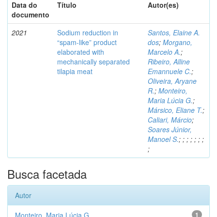
Data do
Título
Autor(es)
documento
2021
Sodium reduction in
Santos, Elaine A.
“spam-like” product
dos
;
Morgano,
elaborated with
Marcelo A.
;
mechanically separated
Ribeiro, Alline
tilapia meat
Emannuele C.
;
Oliveira, Aryane
R.
;
Monteiro,
Maria Lúcia G.
;
Mársico, Eliane T.
;
Caliari, Márcio
;
Soares Júnior,
Manoel S.
;
;
;
;
;
;
;
;
Busca facetada
Autor
Monteiro, Maria Lúcia G.
1