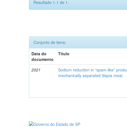
Resultado 1-1 de 1.
Conjunto de itens:
Data do
Título
documento
2021
Sodium reduction in “spam-like” produ
mechanically separated tilapia meat