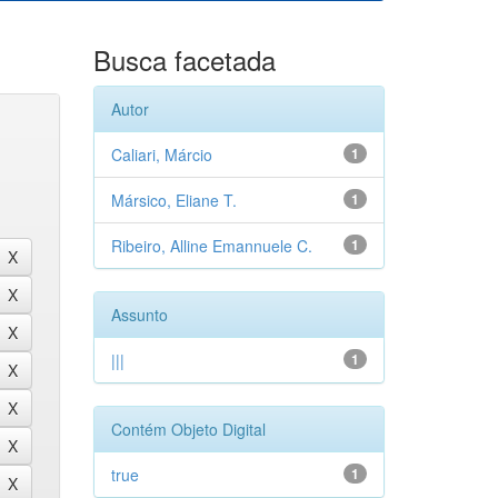
Busca facetada
Autor
Caliari, Márcio
1
Mársico, Eliane T.
1
Ribeiro, Alline Emannuele C.
1
Assunto
|||
1
Contém Objeto Digital
true
1