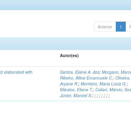
Anterior
1
Autor(es)
ct elaborated with
Santos, Elaine A. dos
;
Morgano, Marce
Ribeiro, Alline Emannuele C.
;
Oliveira,
Aryane R.
;
Monteiro, Maria Lúcia G.
;
Mársico, Eliane T.
;
Caliari, Márcio
;
Soa
Júnior, Manoel S.
;
;
;
;
;
;
;
;