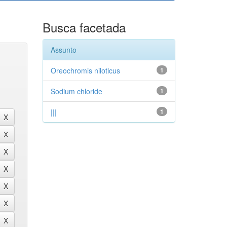
Busca facetada
Assunto
Oreochromis niloticus
1
Sodium chloride
1
|||
1