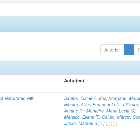
Anterior
1
Autor(es)
ct elaborated with
Santos, Elaine A. dos
;
Morgano, Marce
Ribeiro, Alline Emannuele C.
;
Oliveira,
Aryane R.
;
Monteiro, Maria Lúcia G.
;
Mársico, Eliane T.
;
Caliari, Márcio
;
Soa
Júnior, Manoel S.
;
;
;
;
;
;
;
;