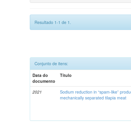
Resultado 1-1 de 1.
Conjunto de itens:
Data do
Título
documento
2021
Sodium reduction in “spam-like” produ
mechanically separated tilapia meat