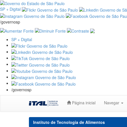
SP + Digital
/governosp
SP + Digital
/governosp
Skip
Página inicial
Navegar
navigation
Instituto de Tecnologia de Alimentos