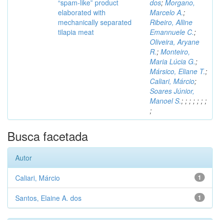
“spam-like” product
dos
;
Morgano,
elaborated with
Marcelo A.
;
mechanically separated
Ribeiro, Alline
tilapia meat
Emannuele C.
;
Oliveira, Aryane
R.
;
Monteiro,
Maria Lúcia G.
;
Mársico, Eliane T.
;
Caliari, Márcio
;
Soares Júnior,
Manoel S.
;
;
;
;
;
;
;
;
Busca facetada
Autor
Caliari, Márcio
1
Santos, Elaine A. dos
1