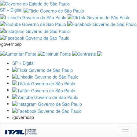
SP + Digital
/governosp
SP + Digital
/governosp
Skip
navigation