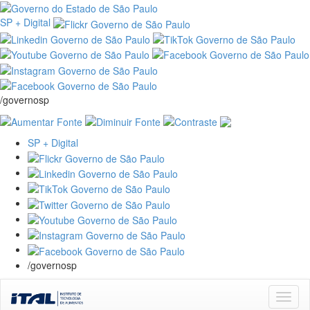
SP + Digital
/governosp
SP + Digital
/governosp
Skip
navigation