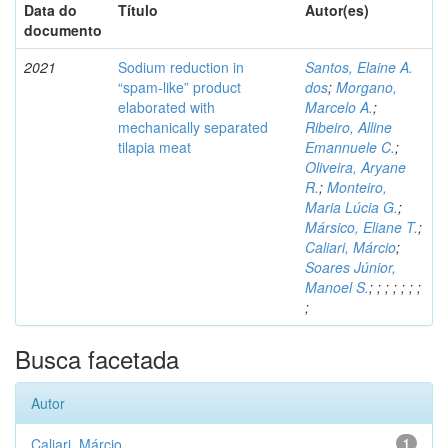
Data do
Título
Autor(es)
documento
2021
Sodium reduction in
Santos, Elaine A.
“spam-like” product
dos
;
Morgano,
elaborated with
Marcelo A.
;
mechanically separated
Ribeiro, Alline
tilapia meat
Emannuele C.
;
Oliveira, Aryane
R.
;
Monteiro,
Maria Lúcia G.
;
Mársico, Eliane T.
;
Caliari, Márcio
;
Soares Júnior,
Manoel S.
;
;
;
;
;
;
;
;
Busca facetada
Autor
Caliari, Márcio
1