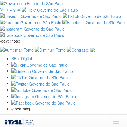
SP + Digital
/governosp
SP + Digital
/governosp
Skip
navigation