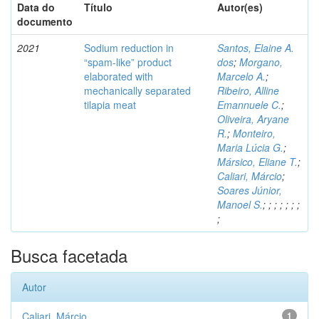
Data do
Título
Autor(es)
documento
2021
Sodium reduction in
Santos, Elaine A.
“spam-like” product
dos
;
Morgano,
elaborated with
Marcelo A.
;
mechanically separated
Ribeiro, Alline
tilapia meat
Emannuele C.
;
Oliveira, Aryane
R.
;
Monteiro,
Maria Lúcia G.
;
Mársico, Eliane T.
;
Caliari, Márcio
;
Soares Júnior,
Manoel S.
;
;
;
;
;
;
;
;
Busca facetada
Autor
Caliari, Márcio
1