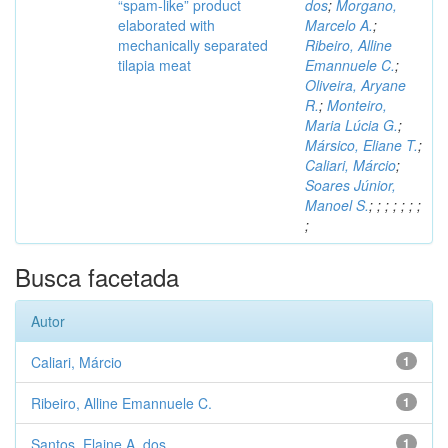
“spam-like” product
dos
;
Morgano,
elaborated with
Marcelo A.
;
mechanically separated
Ribeiro, Alline
tilapia meat
Emannuele C.
;
Oliveira, Aryane
R.
;
Monteiro,
Maria Lúcia G.
;
Mársico, Eliane T.
;
Caliari, Márcio
;
Soares Júnior,
Manoel S.
;
;
;
;
;
;
;
;
Busca facetada
Autor
Caliari, Márcio
1
Ribeiro, Alline Emannuele C.
1
Santos, Elaine A. dos
1