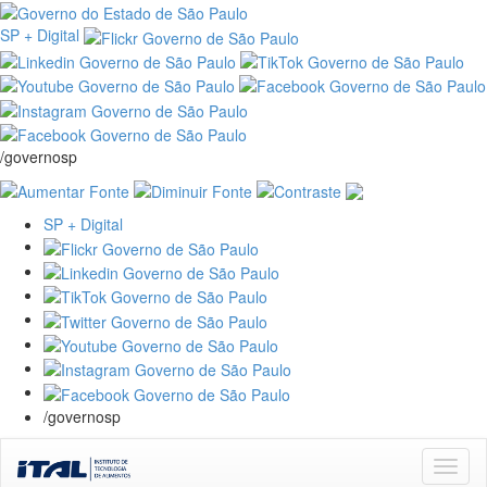
SP + Digital
/governosp
SP + Digital
/governosp
Skip
navigation