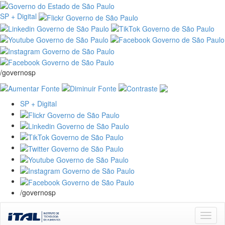
SP + Digital
/governosp
SP + Digital
/governosp
Skip
navigation