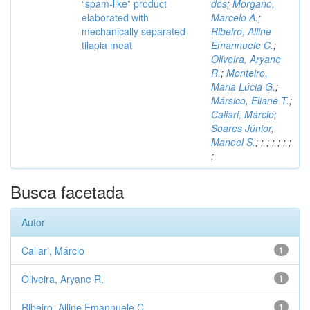
“spam-like” product
dos
;
Morgano,
elaborated with
Marcelo A.
;
mechanically separated
Ribeiro, Alline
tilapia meat
Emannuele C.
;
Oliveira, Aryane
R.
;
Monteiro,
Maria Lúcia G.
;
Mársico, Eliane T.
;
Caliari, Márcio
;
Soares Júnior,
Manoel S.
;
;
;
;
;
;
;
;
Busca facetada
Autor
Caliari, Márcio
1
Oliveira, Aryane R.
1
Ribeiro, Alline Emannuele C.
1