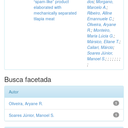
“spam-like” product
dos
;
Morgano,
elaborated with
Marcelo A.
;
mechanically separated
Ribeiro, Alline
tilapia meat
Emannuele C.
;
Oliveira, Aryane
R.
;
Monteiro,
Maria Lúcia G.
;
Mársico, Eliane T.
;
Caliari, Márcio
;
Soares Júnior,
Manoel S.
;
;
;
;
;
;
;
;
Busca facetada
Autor
Oliveira, Aryane R.
1
Soares Júnior, Manoel S.
1