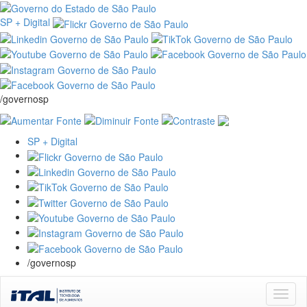
SP + Digital
/governosp
SP + Digital
/governosp
Skip
navigation