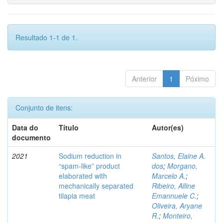
Resultado 1-1 de 1.
Anterior
1
Póximo
Conjunto de itens:
Data do
Título
Autor(es)
documento
2021
Sodium reduction in
Santos, Elaine A.
“spam-like” product
dos
;
Morgano,
elaborated with
Marcelo A.
;
mechanically separated
Ribeiro, Alline
tilapia meat
Emannuele C.
;
Oliveira, Aryane
R.
;
Monteiro,