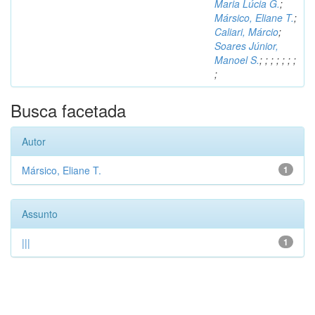
Maria Lúcia G.
;
Mársico, Eliane T.
;
Caliari, Márcio
;
Soares Júnior,
Manoel S.
;
;
;
;
;
;
;
;
Busca facetada
Autor
Mársico, Eliane T.
1
Assunto
|||
1