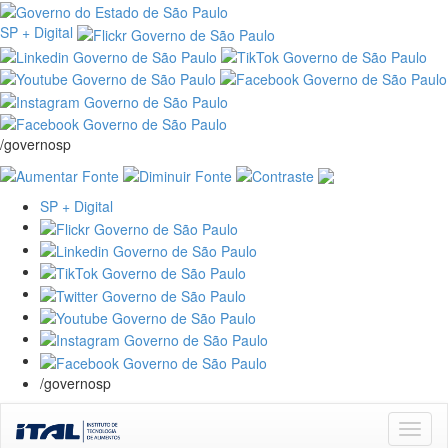
SP + Digital
/governosp
SP + Digital
/governosp
Skip
navigation