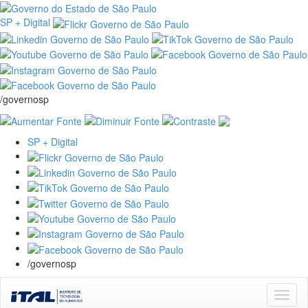
SP + Digital
/governosp
SP + Digital
/governosp
Skip
navigation