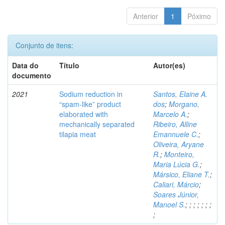
Anterior
1
Póximo
Conjunto de itens:
Data do
Título
Autor(es)
documento
2021
Sodium reduction in
Santos, Elaine A.
“spam-like” product
dos
;
Morgano,
elaborated with
Marcelo A.
;
mechanically separated
Ribeiro, Alline
tilapia meat
Emannuele C.
;
Oliveira, Aryane
R.
;
Monteiro,
Maria Lúcia G.
;
Mársico, Eliane T.
;
Caliari, Márcio
;
Soares Júnior,
Manoel S.
;
;
;
;
;
;
;
;