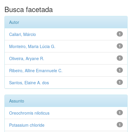
Busca facetada
Autor
Caliari, Márcio
1
Monteiro, Maria Lúcia G.
1
Oliveira, Aryane R.
1
Ribeiro, Alline Emannuele C.
1
Santos, Elaine A. dos
1
Assunto
Oreochromis niloticus
1
Potassium chloride
1