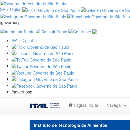
SP + Digital
/governosp
SP + Digital
/governosp
Skip
Página inicial
Navegar
navigation
Instituto de Tecnologia de Alimentos