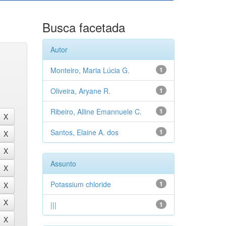
Busca facetada
Autor
Monteiro, Maria Lúcia G.
1
Oliveira, Aryane R.
1
Ribeiro, Alline Emannuele C.
1
Santos, Elaine A. dos
1
Assunto
Potassium chloride
1
|||
1