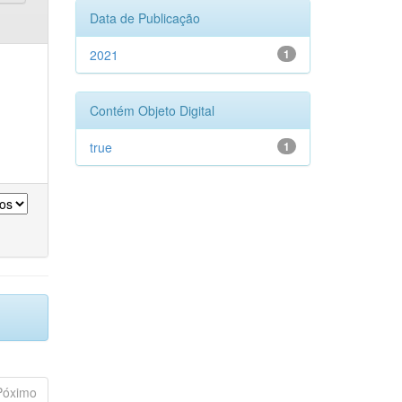
Data de Publicação
2021
1
Contém Objeto Digital
true
1
Póximo