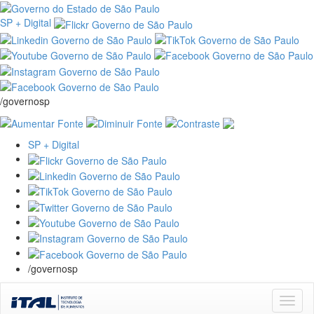
SP + Digital
/governosp
SP + Digital
/governosp
Skip
navigation