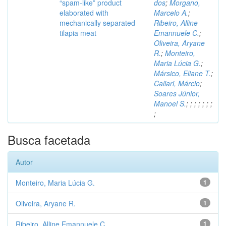
“spam-like” product
dos
;
Morgano,
elaborated with
Marcelo A.
;
mechanically separated
Ribeiro, Alline
tilapia meat
Emannuele C.
;
Oliveira, Aryane
R.
;
Monteiro,
Maria Lúcia G.
;
Mársico, Eliane T.
;
Caliari, Márcio
;
Soares Júnior,
Manoel S.
;
;
;
;
;
;
;
;
Busca facetada
Autor
Monteiro, Maria Lúcia G.
1
Oliveira, Aryane R.
1
Ribeiro, Alline Emannuele C.
1