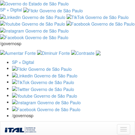
SP + Digital
/governosp
SP + Digital
/governosp
Skip
navigation