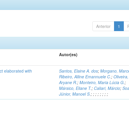
Anterior
1
Autor(es)
ct elaborated with
Santos, Elaine A. dos
;
Morgano, Marce
Ribeiro, Alline Emannuele C.
;
Oliveira,
Aryane R.
;
Monteiro, Maria Lúcia G.
;
Mársico, Eliane T.
;
Caliari, Márcio
;
Soa
Júnior, Manoel S.
;
;
;
;
;
;
;
;