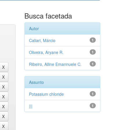
Busca facetada
Autor
Caliari, Márcio
1
Oliveira, Aryane R.
1
Ribeiro, Alline Emannuele C.
1
Assunto
Potassium chloride
1
|||
1