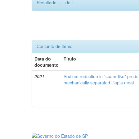
Resultado 1-1 de 1.
Conjunto de itens:
Data do
Título
documento
2021
Sodium reduction in “spam-like” produ
mechanically separated tilapia meat