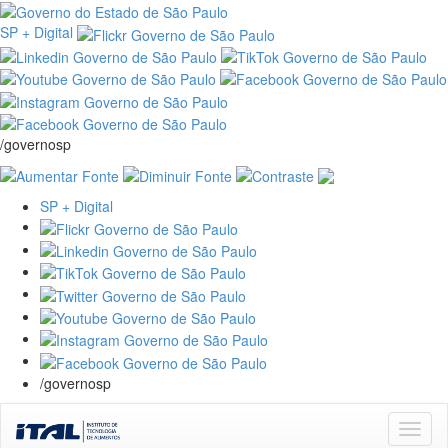
SP + Digital
/governosp
SP + Digital
/governosp
Skip
navigation