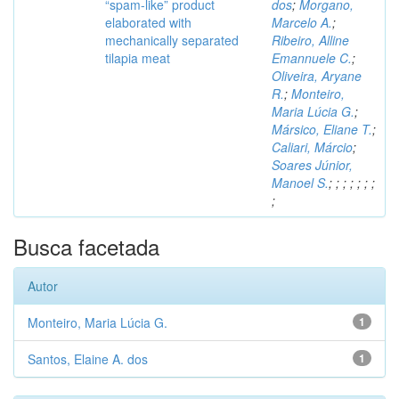
“spam-like” product
dos
;
Morgano,
elaborated with
Marcelo A.
;
mechanically separated
Ribeiro, Alline
tilapia meat
Emannuele C.
;
Oliveira, Aryane
R.
;
Monteiro,
Maria Lúcia G.
;
Mársico, Eliane T.
;
Caliari, Márcio
;
Soares Júnior,
Manoel S.
;
;
;
;
;
;
;
;
Busca facetada
Autor
Monteiro, Maria Lúcia G.
1
Santos, Elaine A. dos
1