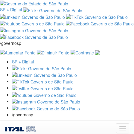
SP + Digital
/governosp
SP + Digital
/governosp
Skip
navigation