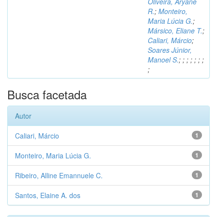
Oliveira, Aryane
R.
;
Monteiro,
Maria Lúcia G.
;
Mársico, Eliane T.
;
Caliari, Márcio
;
Soares Júnior,
Manoel S.
;
;
;
;
;
;
;
;
Busca facetada
Autor
Caliari, Márcio
1
Monteiro, Maria Lúcia G.
1
Ribeiro, Alline Emannuele C.
1
Santos, Elaine A. dos
1