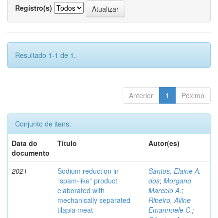
Registro(s)
Resultado 1-1 de 1.
Anterior
1
Póximo
Conjunto de itens:
Data do
Título
Autor(es)
documento
2021
Sodium reduction in
Santos, Elaine A.
“spam-like” product
dos
;
Morgano,
elaborated with
Marcelo A.
;
mechanically separated
Ribeiro, Alline
tilapia meat
Emannuele C.
;