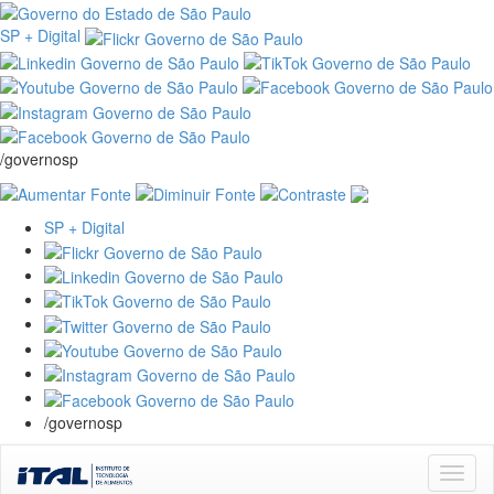
SP + Digital
/governosp
SP + Digital
/governosp
Skip
navigation