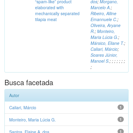
“spam-like” product
dos
;
Morgano,
elaborated with
Marcelo A.
;
mechanically separated
Ribeiro, Alline
tilapia meat
Emannuele C.
;
Oliveira, Aryane
R.
;
Monteiro,
Maria Lúcia G.
;
Mársico, Eliane T.
;
Caliari, Márcio
;
Soares Júnior,
Manoel S.
;
;
;
;
;
;
;
;
Busca facetada
Autor
Caliari, Márcio
1
Monteiro, Maria Lúcia G.
1
Santos, Elaine A. dos
1