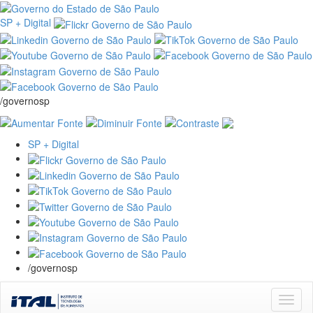
SP + Digital
/governosp
SP + Digital
/governosp
Skip
navigation