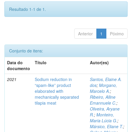
Resultado 1-1 de 1.
Anterior
1
Póximo
Conjunto de itens:
Data do
Título
Autor(es)
documento
2021
Sodium reduction in
Santos, Elaine A.
“spam-like” product
dos
;
Morgano,
elaborated with
Marcelo A.
;
mechanically separated
Ribeiro, Alline
tilapia meat
Emannuele C.
;
Oliveira, Aryane
R.
;
Monteiro,
Maria Lúcia G.
;
Mársico, Eliane T.
;