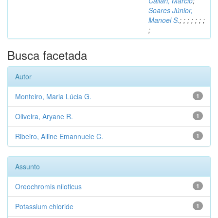
Caliari, Márcio
;
Soares Júnior,
Manoel S.
;
;
;
;
;
;
;
;
Busca facetada
Autor
Monteiro, Maria Lúcia G.
1
Oliveira, Aryane R.
1
Ribeiro, Alline Emannuele C.
1
Assunto
Oreochromis niloticus
1
Potassium chloride
1