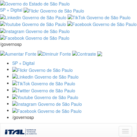
SP + Digital
/governosp
SP + Digital
/governosp
Skip
navigation