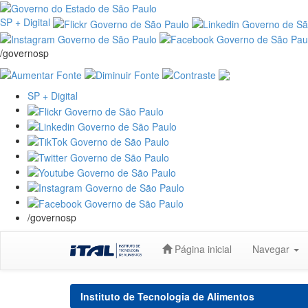
SP + Digital
/governosp
SP + Digital
/governosp
Skip
Página inicial
Navegar
navigation
Instituto de Tecnologia de Alimentos