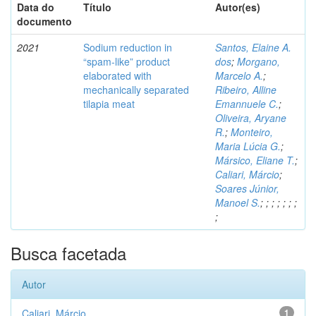
Data do
Título
Autor(es)
documento
2021
Sodium reduction in
Santos, Elaine A.
“spam-like” product
dos
;
Morgano,
elaborated with
Marcelo A.
;
mechanically separated
Ribeiro, Alline
tilapia meat
Emannuele C.
;
Oliveira, Aryane
R.
;
Monteiro,
Maria Lúcia G.
;
Mársico, Eliane T.
;
Caliari, Márcio
;
Soares Júnior,
Manoel S.
;
;
;
;
;
;
;
;
Busca facetada
Autor
Caliari, Márcio
1