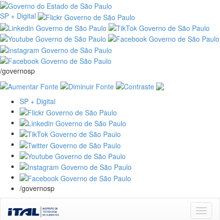
SP + Digital
/governosp
SP + Digital
/governosp
Skip
navigation