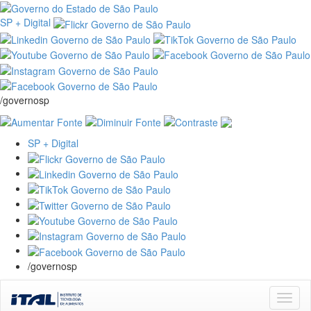
SP + Digital
/governosp
SP + Digital
/governosp
Skip
navigation