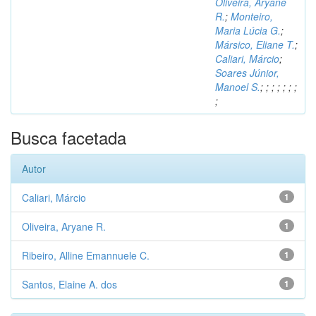
Oliveira, Aryane
R.
;
Monteiro,
Maria Lúcia G.
;
Mársico, Eliane T.
;
Caliari, Márcio
;
Soares Júnior,
Manoel S.
;
;
;
;
;
;
;
;
Busca facetada
Autor
Caliari, Márcio
1
Oliveira, Aryane R.
1
Ribeiro, Alline Emannuele C.
1
Santos, Elaine A. dos
1