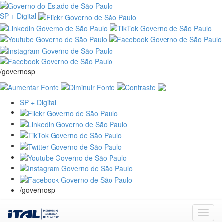
SP + Digital
/governosp
SP + Digital
/governosp
Skip
navigation