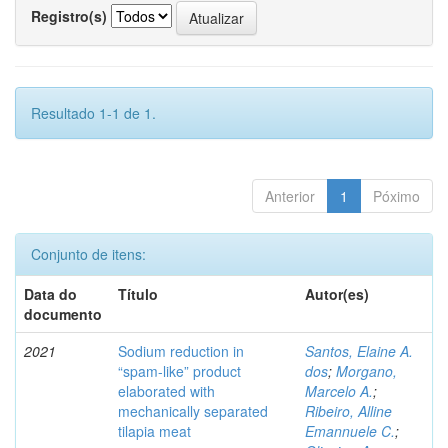
Registro(s)
Resultado 1-1 de 1.
Anterior
1
Póximo
Conjunto de itens:
Data do
Título
Autor(es)
documento
2021
Sodium reduction in
Santos, Elaine A.
“spam-like” product
dos
;
Morgano,
elaborated with
Marcelo A.
;
mechanically separated
Ribeiro, Alline
tilapia meat
Emannuele C.
;