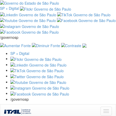
SP + Digital
/governosp
SP + Digital
/governosp
Skip
navigation