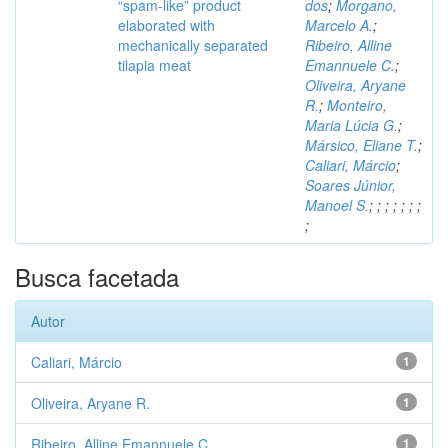
“spam-like” product
dos
;
Morgano,
elaborated with
Marcelo A.
;
mechanically separated
Ribeiro, Alline
tilapia meat
Emannuele C.
;
Oliveira, Aryane
R.
;
Monteiro,
Maria Lúcia G.
;
Mársico, Eliane T.
;
Caliari, Márcio
;
Soares Júnior,
Manoel S.
;
;
;
;
;
;
;
;
Busca facetada
Autor
Caliari, Márcio
1
Oliveira, Aryane R.
1
Ribeiro, Alline Emannuele C.
1