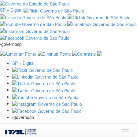
SP + Digital
/governosp
SP + Digital
/governosp
Skip
navigation