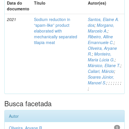
Data do
Título
Autor(es)
documento
2021
Sodium reduction in
Santos, Elaine A.
“spam-like” product
dos
;
Morgano,
elaborated with
Marcelo A.
;
mechanically separated
Ribeiro, Alline
tilapia meat
Emannuele C.
;
Oliveira, Aryane
R.
;
Monteiro,
Maria Lúcia G.
;
Mársico, Eliane T.
;
Caliari, Márcio
;
Soares Júnior,
Manoel S.
;
;
;
;
;
;
;
;
Busca facetada
Autor
Oliveira, Aryane R.
1