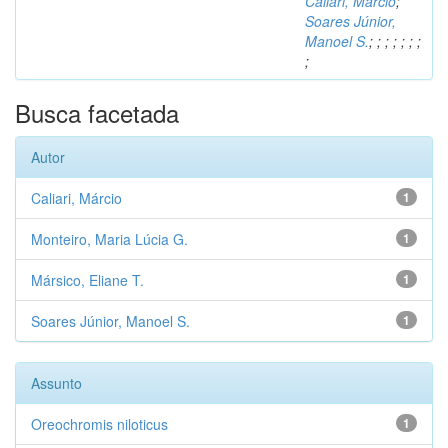
Caliari, Márcio
;
Soares Júnior,
Manoel S.
;
;
;
;
;
;
;
;
Busca facetada
Autor
Caliari, Márcio
1
Monteiro, Maria Lúcia G.
1
Mársico, Eliane T.
1
Soares Júnior, Manoel S.
1
Assunto
Oreochromis niloticus
1