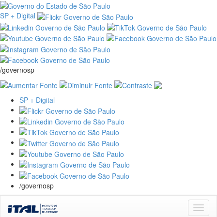
SP + Digital
/governosp
SP + Digital
/governosp
Skip
navigation