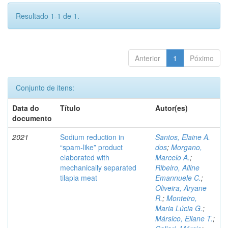
Resultado 1-1 de 1.
Anterior
1
Póximo
Conjunto de itens:
Data do
Título
Autor(es)
documento
2021
Sodium reduction in
Santos, Elaine A.
“spam-like” product
dos
;
Morgano,
elaborated with
Marcelo A.
;
mechanically separated
Ribeiro, Alline
tilapia meat
Emannuele C.
;
Oliveira, Aryane
R.
;
Monteiro,
Maria Lúcia G.
;
Mársico, Eliane T.
;