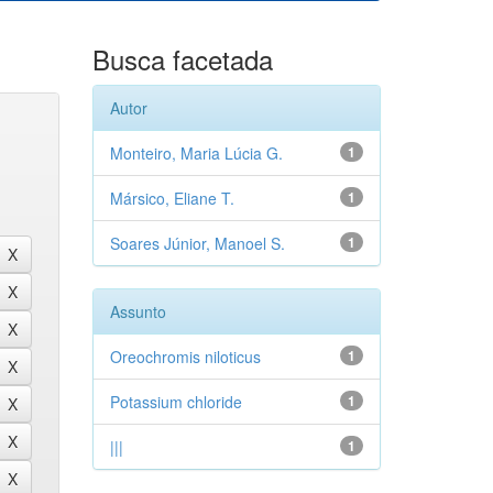
Busca facetada
Autor
Monteiro, Maria Lúcia G.
1
Mársico, Eliane T.
1
Soares Júnior, Manoel S.
1
Assunto
Oreochromis niloticus
1
Potassium chloride
1
|||
1