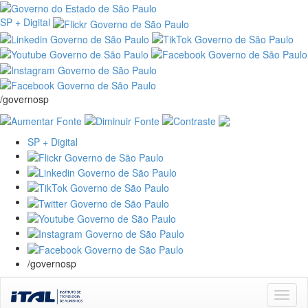
SP + Digital
/governosp
SP + Digital
/governosp
Skip
navigation