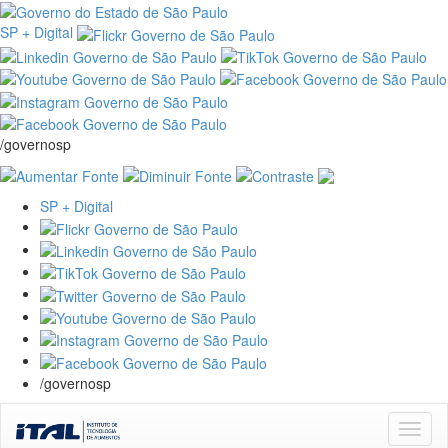
SP + Digital
/governosp
SP + Digital
/governosp
Skip
navigation