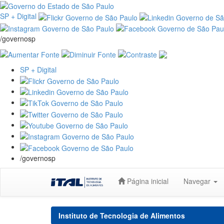
SP + Digital
/governosp
SP + Digital
/governosp
Skip
Página inicial
Navegar
navigation
Instituto de Tecnologia de Alimentos