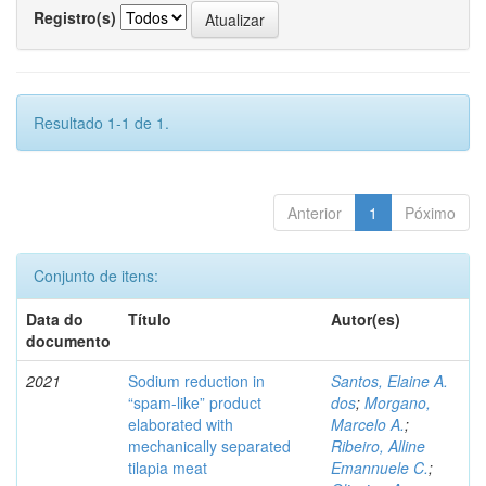
Registro(s)
Resultado 1-1 de 1.
Anterior
1
Póximo
Conjunto de itens:
Data do
Título
Autor(es)
documento
2021
Sodium reduction in
Santos, Elaine A.
“spam-like” product
dos
;
Morgano,
elaborated with
Marcelo A.
;
mechanically separated
Ribeiro, Alline
tilapia meat
Emannuele C.
;