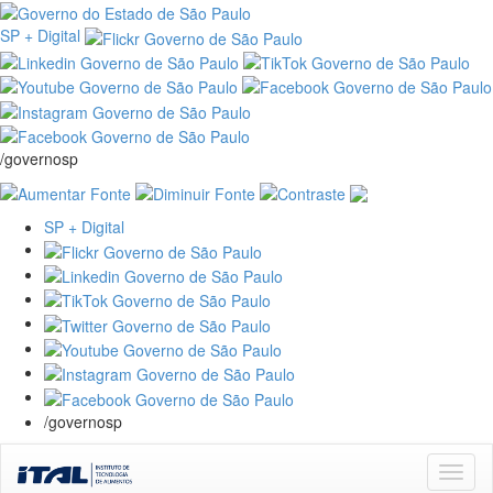
SP + Digital
/governosp
SP + Digital
/governosp
Skip
navigation