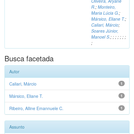
Oliveira, Aryane
R.
;
Monteiro,
Maria Lúcia G.
;
Mársico, Eliane T.
;
Caliari, Márcio
;
Soares Júnior,
Manoel S.
;
;
;
;
;
;
;
;
Busca facetada
Autor
Caliari, Márcio
1
Mársico, Eliane T.
1
Ribeiro, Alline Emannuele C.
1
Assunto