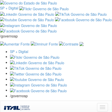
SP + Digital
/governosp
SP + Digital
/governosp
Skip
navigation