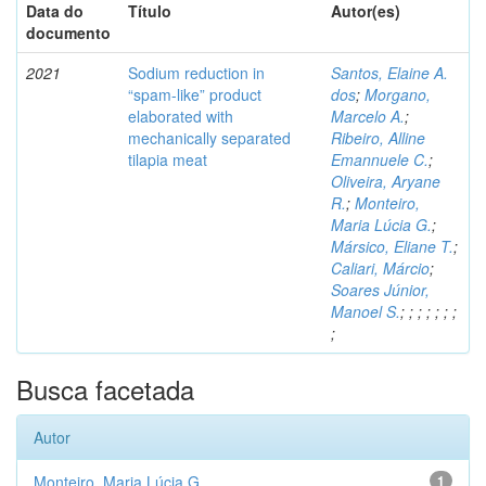
Data do
Título
Autor(es)
documento
2021
Sodium reduction in
Santos, Elaine A.
“spam-like” product
dos
;
Morgano,
elaborated with
Marcelo A.
;
mechanically separated
Ribeiro, Alline
tilapia meat
Emannuele C.
;
Oliveira, Aryane
R.
;
Monteiro,
Maria Lúcia G.
;
Mársico, Eliane T.
;
Caliari, Márcio
;
Soares Júnior,
Manoel S.
;
;
;
;
;
;
;
;
Busca facetada
Autor
Monteiro, Maria Lúcia G.
1