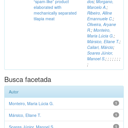
“spam-like” product
dos
;
Morgano,
elaborated with
Marcelo A.
;
mechanically separated
Ribeiro, Alline
tilapia meat
Emannuele C.
;
Oliveira, Aryane
R.
;
Monteiro,
Maria Lúcia G.
;
Mársico, Eliane T.
;
Caliari, Márcio
;
Soares Júnior,
Manoel S.
;
;
;
;
;
;
;
;
Busca facetada
Autor
Monteiro, Maria Lúcia G.
1
Mársico, Eliane T.
1
Soares Júnior, Manoel S.
1