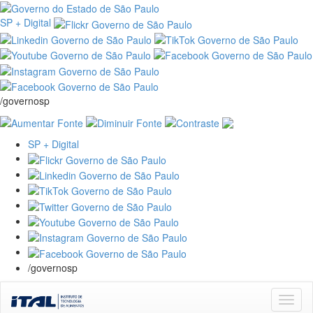
SP + Digital
/governosp
SP + Digital
/governosp
Skip
navigation