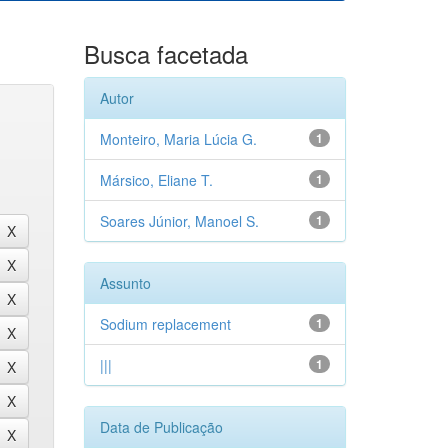
Busca facetada
Autor
Monteiro, Maria Lúcia G.
1
Mársico, Eliane T.
1
Soares Júnior, Manoel S.
1
Assunto
Sodium replacement
1
|||
1
Data de Publicação