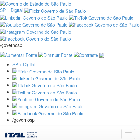
SP + Digital
/governosp
SP + Digital
/governosp
Skip
navigation