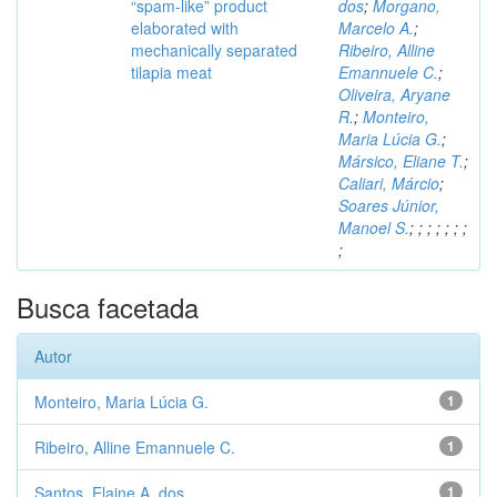
“spam-like” product
dos
;
Morgano,
elaborated with
Marcelo A.
;
mechanically separated
Ribeiro, Alline
tilapia meat
Emannuele C.
;
Oliveira, Aryane
R.
;
Monteiro,
Maria Lúcia G.
;
Mársico, Eliane T.
;
Caliari, Márcio
;
Soares Júnior,
Manoel S.
;
;
;
;
;
;
;
;
Busca facetada
Autor
Monteiro, Maria Lúcia G.
1
Ribeiro, Alline Emannuele C.
1
Santos, Elaine A. dos
1