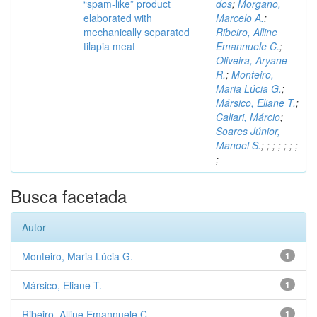
“spam-like” product
dos
;
Morgano,
elaborated with
Marcelo A.
;
mechanically separated
Ribeiro, Alline
tilapia meat
Emannuele C.
;
Oliveira, Aryane
R.
;
Monteiro,
Maria Lúcia G.
;
Mársico, Eliane T.
;
Caliari, Márcio
;
Soares Júnior,
Manoel S.
;
;
;
;
;
;
;
;
Busca facetada
Autor
Monteiro, Maria Lúcia G.
1
Mársico, Eliane T.
1
Ribeiro, Alline Emannuele C.
1