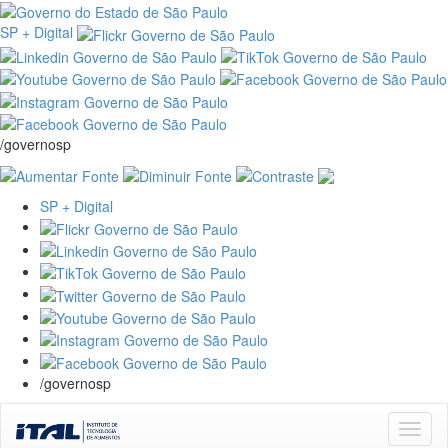
SP + Digital
/governosp
SP + Digital
/governosp
Skip
navigation