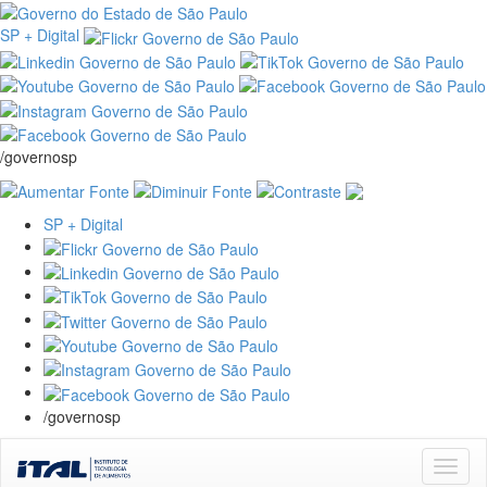
SP + Digital
/governosp
SP + Digital
/governosp
Skip
navigation